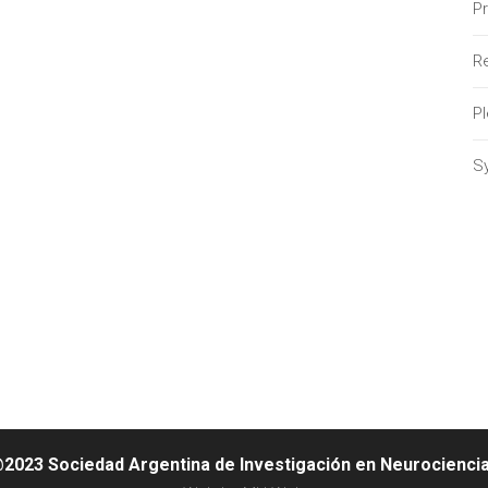
P
Re
P
S
2023 Sociedad Argentina de Investigación en Neurocienci