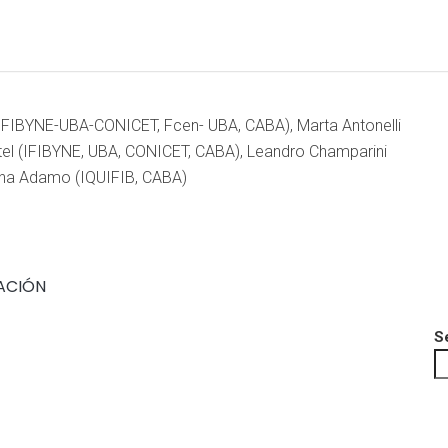
Home
About the meeting
Program
Pr
(IFIBYNE-UBA-CONICET, Fcen- UBA, CABA), Marta Antonelli
tel (IFIBYNE, UBA, CONICET, CABA), Leandro Champarini
 Ana Adamo (IQUIFIB, CABA)
ZACIÓN
S