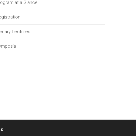
rogram at a Glance
gistration
lenary Lectures
ymposia
as